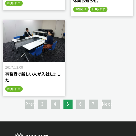
休業お知らせ】
社風・日常
お知らせ
社風・日常
2017.12.08
事務職で新しい人が入社しまし
た
社風・日常
Prev
3
4
5
6
7
Next