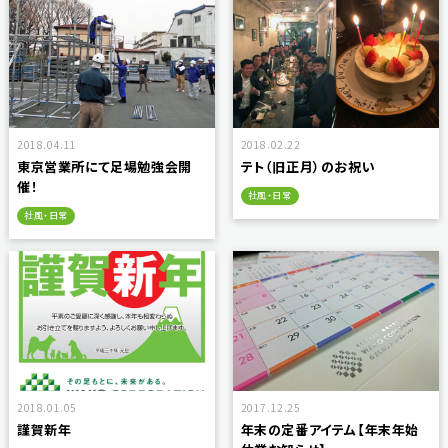
2018.04.11
2018.02.22
東京営業所にて足場勉強会開
テト（旧正月）のお祝い
催！
社風・日常
社風・日常
2018.01.05
2017.12.25
謹賀新年
年末の定番アイテム【年末年始